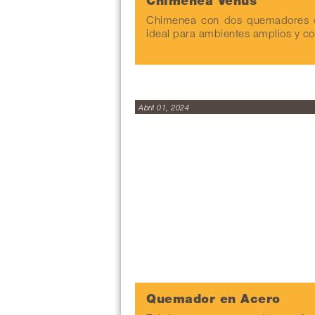
Chimenea Venus
Chimenea con dos quemadores d
ideal para ambientes amplios y c
Abril 01, 2024
Quemador en Acero