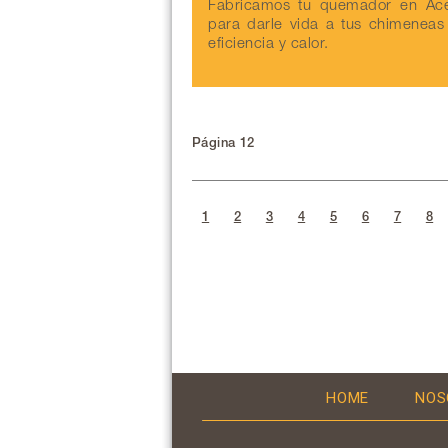
Fabricamos tu quemador en Ace
para darle vida a tus chimeneas
eficiencia y calor.
Página 12
1
2
3
4
5
6
7
8
HOME
NOS