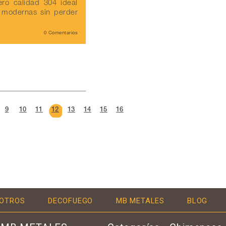
ro calidad 304 ideal
 modernas sin perder
0 Comentarios
9
10
11
12
13
14
15
16
OTROS
DECOFUEGO
MB METALES
BLOG