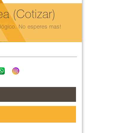
 (Cotizar)
ológico. No esperes mas!
Podemos coord