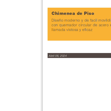
Chimenea de Piso
Diseño moderno y de facil movildi
con quemador circular de acero e
llamada vistosa y eficaz
Abril 06, 2024