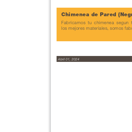
Chimenea de Pared (Neg
Fabricamos tu chimenea segun t
los mejores materiales, somos fab
Abril 01, 2024