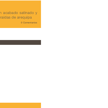
n acabado satinado y
traidas de arequipa
0 Comentarios