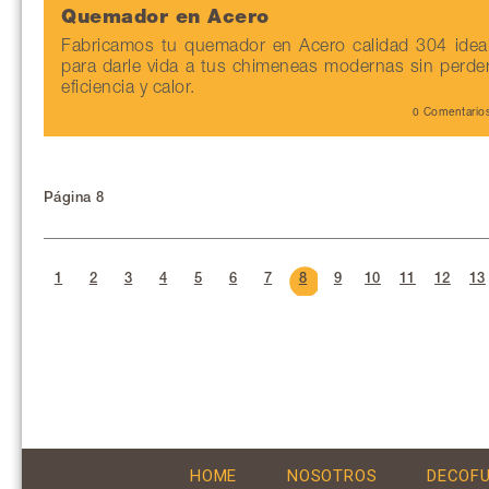
Quemador en Acero
Fabricamos tu quemador en Acero calidad 304 idea
para darle vida a tus chimeneas modernas sin perde
eficiencia y calor.
0 Comentario
Página 8
1
2
3
4
5
6
7
8
9
10
11
12
13
HOME
NOSOTROS
DECOF