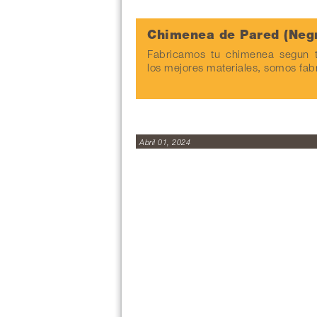
Chimenea de Pared (Neg
Fabricamos tu chimenea segun t
los mejores materiales, somos fab
Abril 01, 2024