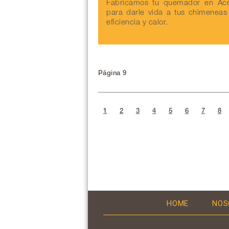
Fabricamos tu quemador en Ace
para darle vida a tus chimeneas
eficiencia y calor.
Página 9
1
2
3
4
5
6
7
8
HOME
NOS