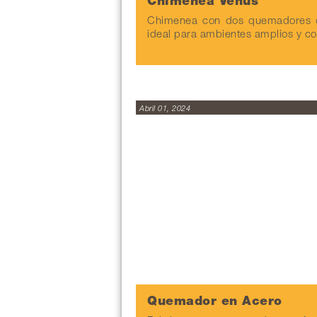
Chimenea Venus
Chimenea con dos quemadores d
ideal para ambientes amplios y c
Abril 01, 2024
Quemador en Acero