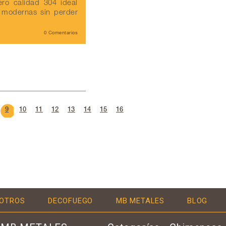
ro calidad 304 ideal
 modernas sin perder
0 Comentarios
9
10
11
12
13
14
15
16
OTROS
DECOFUEGO
MB METALES
BLOG