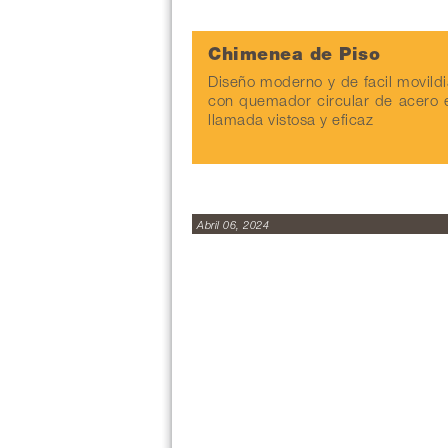
Chimenea de Piso
Diseño moderno y de facil movildi
con quemador circular de acero e
llamada vistosa y eficaz
Abril 06, 2024