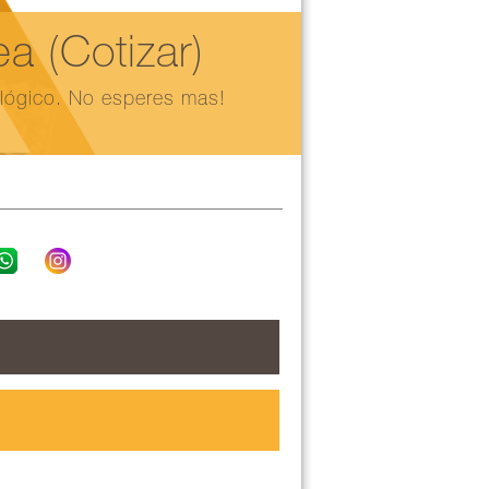
 (Cotizar)
ológico. No esperes mas!
Podemos coord