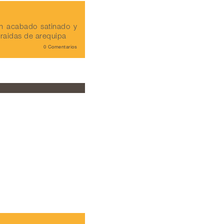
n acabado satinado y
traidas de arequipa
0 Comentarios