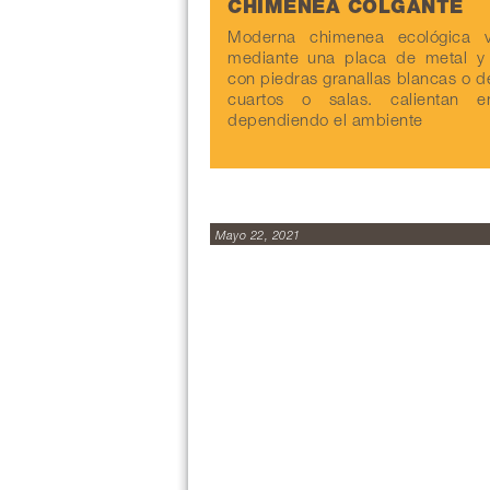
CHIMENEA COLGANTE
Moderna chimenea ecológica v
mediante una placa de metal y t
con piedras granallas blancas o de
cuartos o salas. calientan
dependiendo el ambiente
Mayo 22, 2021