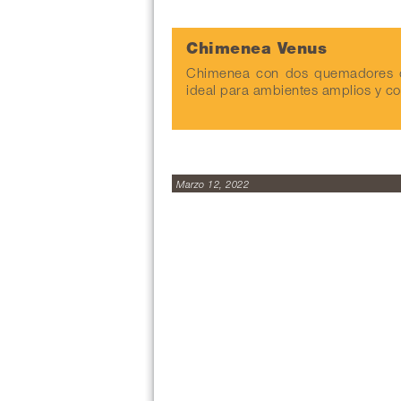
Chimenea Venus
Chimenea con dos quemadores d
ideal para ambientes amplios y c
Marzo 12, 2022