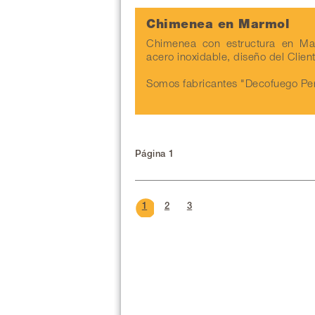
Chimenea en Marmol
Chimenea con estructura en M
acero inoxidable, diseño del Clien
Somos fabricantes "Decofuego Pe
Página 1
1
2
3