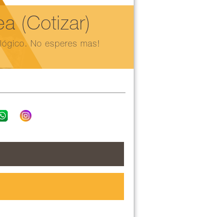
 (Cotizar)
ológico. No esperes mas!
Podemos coord