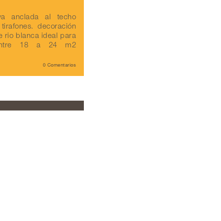
a anclada al techo
irafones. decoración
 rio blanca ideal para
 entre 18 a 24 m2
0 Comentarios