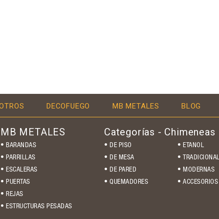
OTROS
DECOFUEGO
MB METALES
BLOG
MB METALES
Categorías - Chimeneas
• BARANDAS
• DE PISO
• ETANOL
• PARRILLAS
• DE MESA
• TRADICIONA
• ESCALERAS
• DE PARED
• MODERNAS
• PUERTAS
• QUEMADORES
• ACCESORIOS
• REJAS
• ESTRUCTURAS PESADAS