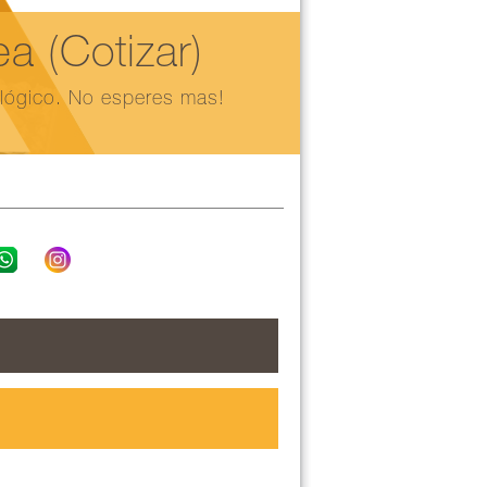
 (Cotizar)
ológico. No esperes mas!
Podemos coord