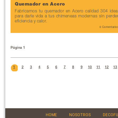
Quemador en Acero
Fabricamos tu quemador en Acero calidad 304 idea
para darle vida a tus chimeneas modernas sin perde
eficiencia y calor.
0 Comentario
Página 1
1
2
3
4
5
6
7
8
9
10
11
12
13
HOME
NOSOTROS
DECOF