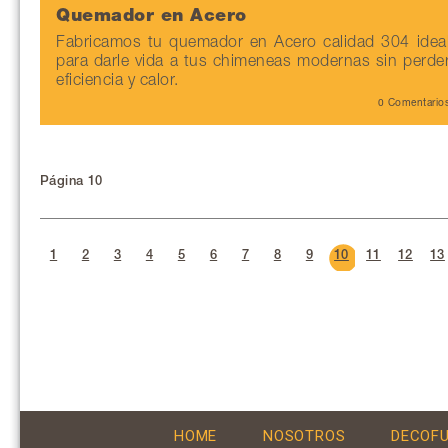
Quemador en Acero
Fabricamos tu quemador en Acero calidad 304 idea
para darle vida a tus chimeneas modernas sin perde
eficiencia y calor.
0 Comentario
Página 10
1
2
3
4
5
6
7
8
9
10
11
12
13
HOME
NOSOTROS
DECOF